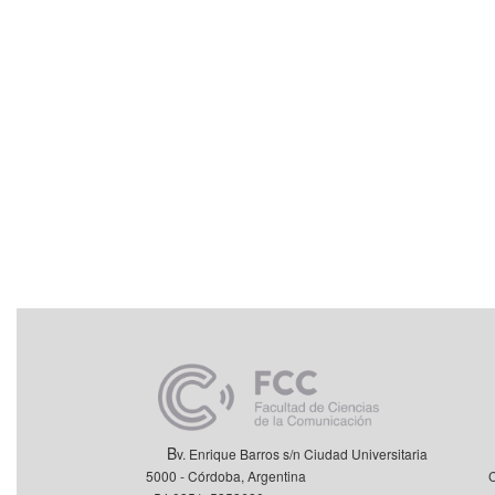
Redes 
B
v. Enrique Barros s/n Ciudad Universitaria 
5000 - Córdoba, Argentina Copyrigth © - Todo