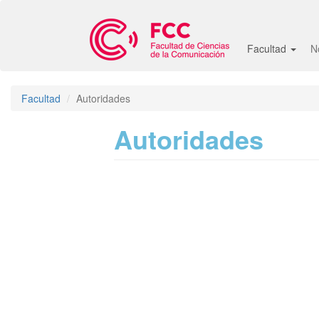
Pasar
al
contenido
Facultad
N
principal
Facultad
Autoridades
Autoridades