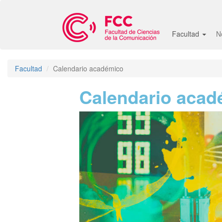
Pasar
al
contenido
Facultad
N
principal
Facultad
Calendario académico
Calendario acad