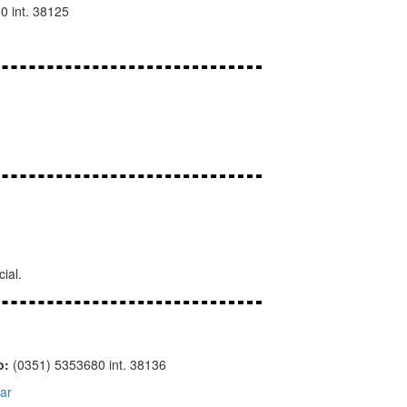
0 int. 38125
ial.
o:
(0351) 5353680 int. 38136
ar