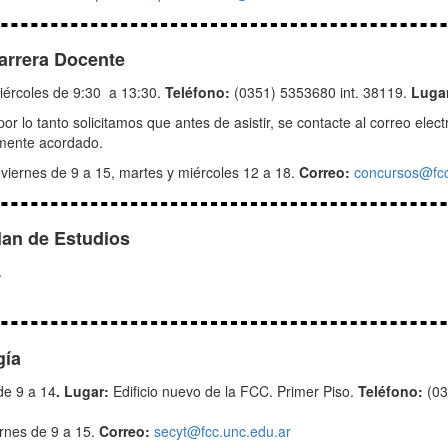
arrera Docente
iércoles de 9:30 a 13:30.
Teléfono:
(0351) 5353680 int. 38119.
Luga
 por lo tanto solicitamos que antes de asistir, se contacte al correo ele
amente acordado.
 viernes de 9 a 15, martes y miércoles 12 a 18.
Correo:
concursos@fcc
lan de Estudios
.
gía
de 9 a 14
. Lugar:
Edificio nuevo de la FCC. Primer Piso.
Teléfono:
(03
ernes de 9 a 15.
Correo:
secyt@fcc.unc.edu.ar