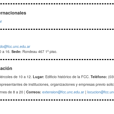
ernacionales
ar
do@fcc.unc.edu.ar
0 a 16.
Sede:
Rondeau 467 1º piso.
lación
iércoles de 10 a 12.
Lugar:
Edificio histórico de la FCC.
Teléfono:
(03
presentantes de instituciones, organizaciones y empresas previo solici
rnes de 8 a 20 |
Correos:
extension@fcc.unc.edu.ar
|
locucion@fcc.un