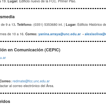
a 19.
Lugar:
Edificio nuevo de la FCC. Primer Piso.
nsmedia
 de 9 a 13
. Teléfono:
(0351) 5353680 int. |
Lugar:
Edificio Histórico 
ernes de 10 a 16.
Correo:
yanina.arraya@unc.edu.ar
-
alexisoliva@
ción en Comunicación (CEPIC)
u.ar
Correo:
redmate@fcc.unc.edu.ar
actar al correo electrónico del Área.
eldos